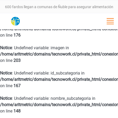
600 fardos llegan a comunas de Ñuble para asegurar alimentación
animal tras incendios forestales
Notice
: Undefined variable: fecha in
/home/aritmetric/domains/tecnowork.cl/private_html/conexio
VALLE DEL ITATA PROYECTA NUEVA ETAPA DE DESARROLLO CON
on line
176
SEMINARIO ESTRATÉGICO ESTE 25 DE FEBRERO EN CHILLÁN
Notice
: Undefined variable: imagen in
/home/aritmetric/domains/tecnowork.cl/private_html/conexio
SernamEG da inicio a la convocatoria del Programa Mujer
on line
203
Notice
: Undefined variable: id_subcategoria in
Emprende 2026
/home/aritmetric/domains/tecnowork.cl/private_html/conexio
on line
167
Programa 4 a 7 del SernamEG abre postulaciones para apoyar a
Notice
: Undefined variable: nombre_subcategoria in
mujeres trabajadoras en el cuidado de niñas y niños
/home/aritmetric/domains/tecnowork.cl/private_html/conexio
on line
148
SernamEG Ñuble logra condena de 20 años de cárcel por caso de