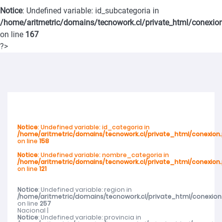
Notice
: Undefined variable: id_subcategoria in
violencia de género en San Carlos
/home/aritmetric/domains/tecnowork.cl/private_html/conexio
on line
167
SernamEG Ñuble invita a postular al Programa Mujer y
?>
Participación Política y Social 2026
SernamEG Ñuble presenta querella por femicidio frustrado en
Ninhue
Notice
: Undefined variable: id_categoria in
/home/aritmetric/domains/tecnowork.cl/private_html/conexion
Abren talleres deportivos para adultos mayores en toda la región
on line
158
Notice
: Undefined variable: nombre_categoria in
/home/aritmetric/domains/tecnowork.cl/private_html/conexion
Abren talleres deportivos para adultos mayores en toda la región
on line
121
Cerca de mil de mujeres de Ñuble recibieron atención del SernamEG
Notice
: Undefined variable: region in
/home/aritmetric/domains/tecnowork.cl/private_html/conexion
on line
257
Nacional |
durante 2025
Notice
: Undefined variable: provincia in