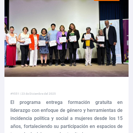
violencia de género en San Carlos
SernamEG Ñuble invita a postular al Programa Mujer y
Participación Política y Social 2026
SernamEG Ñuble presenta querella por femicidio frustrado en
Ninhue
Abren talleres deportivos para adultos mayores en toda la región
#9551 | 23 de Diciembre del 2025
Abren talleres deportivos para adultos mayores en toda la región
El programa entrega formación gratuita en
liderazgo con enfoque de género y herramientas de
Cerca de mil de mujeres de Ñuble recibieron atención del SernamEG
incidencia política y social a mujeres desde los 15
años, fortaleciendo su participación en espacios de
durante 2025