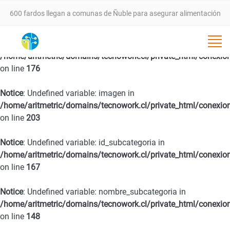
600 fardos llegan a comunas de Ñuble para asegurar alimentación
animal tras incendios forestales
Notice
: Undefined variable: fecha in
/home/aritmetric/domains/tecnowork.cl/private_html/conexio
VALLE DEL ITATA PROYECTA NUEVA ETAPA DE DESARROLLO CON
on line
176
SEMINARIO ESTRATÉGICO ESTE 25 DE FEBRERO EN CHILLÁN
Notice
: Undefined variable: imagen in
/home/aritmetric/domains/tecnowork.cl/private_html/conexio
SernamEG da inicio a la convocatoria del Programa Mujer
on line
203
Emprende 2026
Notice
: Undefined variable: id_subcategoria in
/home/aritmetric/domains/tecnowork.cl/private_html/conexio
Programa 4 a 7 del SernamEG abre postulaciones para apoyar a
on line
167
mujeres trabajadoras en el cuidado de niñas y niños
Notice
: Undefined variable: nombre_subcategoria in
/home/aritmetric/domains/tecnowork.cl/private_html/conexio
SernamEG Ñuble logra condena de 20 años de cárcel por caso de
on line
148