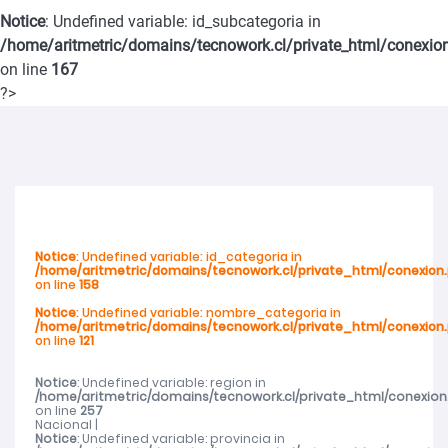
violencia de género en San Carlos
Notice
: Undefined variable: id_subcategoria in
/home/aritmetric/domains/tecnowork.cl/private_html/conexio
SernamEG Ñuble invita a postular al Programa Mujer y
on line
167
?>
Participación Política y Social 2026
SernamEG Ñuble presenta querella por femicidio frustrado en
Ninhue
Notice
: Undefined variable: id_categoria in
Abren talleres deportivos para adultos mayores en toda la región
/home/aritmetric/domains/tecnowork.cl/private_html/conexion
on line
158
Notice
: Undefined variable: nombre_categoria in
Abren talleres deportivos para adultos mayores en toda la región
/home/aritmetric/domains/tecnowork.cl/private_html/conexion
on line
121
Cerca de mil de mujeres de Ñuble recibieron atención del SernamEG
Notice
: Undefined variable: region in
/home/aritmetric/domains/tecnowork.cl/private_html/conexion
on line
257
durante 2025
Nacional |
Notice
: Undefined variable: provincia in