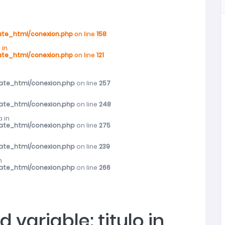
rograma Mujer y Participación Política y Social
ate_html/conexion.php
on line
158
 in
ate_html/conexion.php
on line
121
r femicidio frustrado en Ninhue
vate_html/conexion.php
on line
257
s mayores en toda la región
vate_html/conexion.php
on line
248
s mayores en toda la región
 in
vate_html/conexion.php
on line
275
ibieron atención del SernamEG durante 2025
vate_html/conexion.php
on line
239
n
vate_html/conexion.php
on line
266
d variable: titulo in