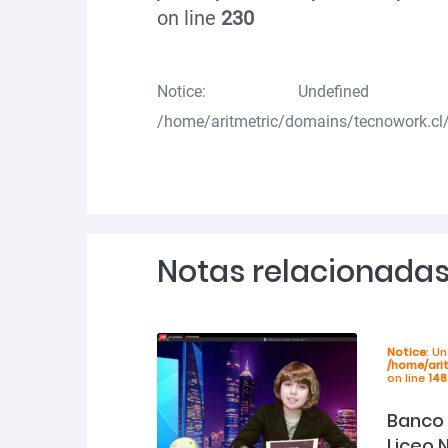
on line
230
Notice
: Undefined va
/home/aritmetric/domains/tecnowork.cl/
Notas relacionada
Notice
: U
/home/ari
on line
148
Banco 
Liceo 