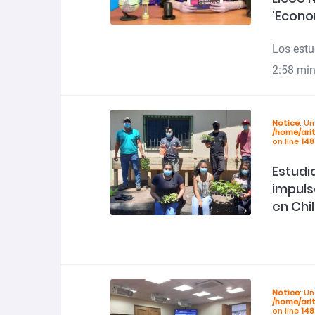
‘Econo
Los estu
2:58 min
Notice
: U
/home/ari
on line
148
Estudi
impuls
en Chil
Notice
: U
/home/ari
on line
148