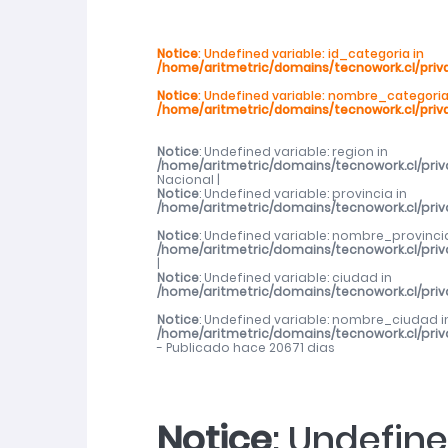
SernamEG Ñuble invita a postular al P
Notice
: Undefined variable: id_categoria in
/home/aritmetric/domains/tecnowork.cl/priv
2026
Notice
: Undefined variable: nombre_categoria
/home/aritmetric/domains/tecnowork.cl/priv
SernamEG Ñuble presenta querella po
Notice
: Undefined variable: region in
/home/aritmetric/domains/tecnowork.cl/pri
Abren talleres deportivos para adulto
Nacional |
Notice
: Undefined variable: provincia in
/home/aritmetric/domains/tecnowork.cl/pri
Abren talleres deportivos para adulto
Notice
: Undefined variable: nombre_provincia
/home/aritmetric/domains/tecnowork.cl/pri
|
Notice
: Undefined variable: ciudad in
Cerca de mil de mujeres de Ñuble rec
/home/aritmetric/domains/tecnowork.cl/pri
Notice
: Undefined variable: nombre_ciudad i
/home/aritmetric/domains/tecnowork.cl/pri
- Publicado hace 20671 dias
Notice
: Undefine