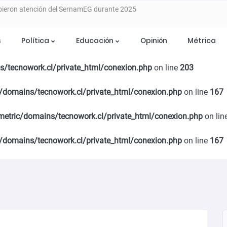
e para asegurar alimentación animal tras
s
Política
Educación
Opinión
Métrica
tecnowork.cl/private_html/conexion.php
on line
176
 ETAPA DE DESARROLLO CON SEMINARIO
s/tecnowork.cl/private_html/conexion.php
on line
203
 EN CHILLÁN
/domains/tecnowork.cl/private_html/conexion.php
on line
167
ia del Programa Mujer Emprende 2026
metric/domains/tecnowork.cl/private_html/conexion.php
on lin
stulaciones para apoyar a mujeres trabajadoras
/domains/tecnowork.cl/private_html/conexion.php
on line
167
años de cárcel por caso de violencia de género en