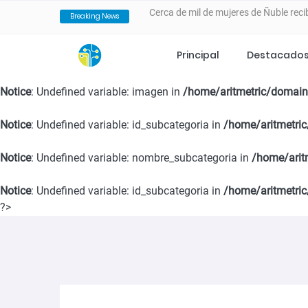
Breaking News
600 fardos llegan a comunas de Ñubl
incendios forestales
Principal
Destacado
Notice
: Undefined variable: fecha in
/home/aritmetric/domains/
VALLE DEL ITATA PROYECTA NUEVA
Notice
: Undefined variable: imagen in
/home/aritmetric/domain
ESTRATÉGICO ESTE 25 DE FEBRERO
Notice
: Undefined variable: id_subcategoria in
/home/aritmetric
SernamEG da inicio a la convocator
Notice
: Undefined variable: nombre_subcategoria in
/home/arit
Notice
: Undefined variable: id_subcategoria in
Programa 4 a 7 del SernamEG abre po
/home/aritmetric
?>
en el cuidado de niñas y niños
SernamEG Ñuble logra condena de 20 
San Carlos