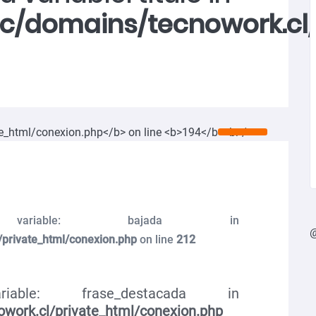
ic/domains/tecnowork.cl
ariable: bajada in
/private_html/conexion.php
on line
212
able: frase_destacada in
work.cl/private_html/conexion.php