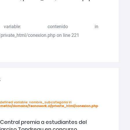
riable: contenido in
private_html/conexion.php
on line
221
s
ndefined variable: nombre_subcategoria in
tmetric/domains/tecnowork.cl/private_html/conexion.php
Central premia a estudiantes del
Narciso Tondreau en concurso