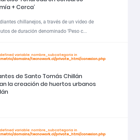
mía + Cerca’
diantes chillanejos, a través de un video de
utos de duración denominado ‘Peso c...
ndefined variable: nombre_subcategoria in
tmetric/domains/tecnowork.cl/private_html/conexion.php
antes de Santo Tomás Chillán
an la creación de huertos urbanos
lán
ndefined variable: nombre_subcategoria in
tmetric/domains/tecnowork.cl/private_html/conexion.php