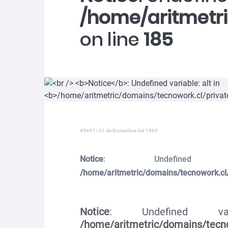
/home/aritmetr
on line
185
#9447 | 31 de Diciembre del 1969
Notice
: Undefined v
/home/aritmetric/domains/tecnowork.cl
Notice
: Undefined vari
/home/aritmetric/domains/tecno