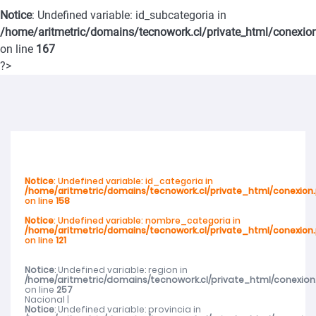
Notice
: Undefined variable: id_subcategoria in
violencia de género en San Carlos
/home/aritmetric/domains/tecnowork.cl/private_html/conexio
on line
167
SernamEG Ñuble invita a postular al Programa Mujer y
?>
Participación Política y Social 2026
SernamEG Ñuble presenta querella por femicidio frustrado en
Ninhue
Notice
: Undefined variable: id_categoria in
/home/aritmetric/domains/tecnowork.cl/private_html/conexion
Abren talleres deportivos para adultos mayores en toda la región
on line
158
Notice
: Undefined variable: nombre_categoria in
/home/aritmetric/domains/tecnowork.cl/private_html/conexion
Abren talleres deportivos para adultos mayores en toda la región
on line
121
Cerca de mil de mujeres de Ñuble recibieron atención del SernamEG
Notice
: Undefined variable: region in
/home/aritmetric/domains/tecnowork.cl/private_html/conexion
on line
257
Nacional |
durante 2025
Notice
: Undefined variable: provincia in