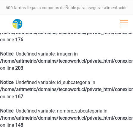
600 fardos llegan a comunas de Ñuble para asegurar alimentación
animal tras incendios forestales
Notice
: Undefined variable: fecha in
/home/aritmetric/domains/tecnowork.cl/private_html/conexio
VALLE DEL ITATA PROYECTA NUEVA ETAPA DE DESARROLLO CON
on line
176
SEMINARIO ESTRATÉGICO ESTE 25 DE FEBRERO EN CHILLÁN
Notice
: Undefined variable: imagen in
/home/aritmetric/domains/tecnowork.cl/private_html/conexio
SernamEG da inicio a la convocatoria del Programa Mujer
on line
203
Notice
: Undefined variable: id_subcategoria in
Emprende 2026
/home/aritmetric/domains/tecnowork.cl/private_html/conexio
on line
167
Programa 4 a 7 del SernamEG abre postulaciones para apoyar a
Notice
: Undefined variable: nombre_subcategoria in
mujeres trabajadoras en el cuidado de niñas y niños
/home/aritmetric/domains/tecnowork.cl/private_html/conexio
on line
148
SernamEG Ñuble logra condena de 20 años de cárcel por caso de