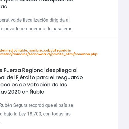
las
erativo de fiscalización dirigida al
te privado remunerado de pasajeros
ndefined variable: nombre_subcategoria in
tmetric/domains/tecnowork.cl/private_html/conexion.php
e Fuerza Regional despliega al
al del Ejército para el resguardo
 locales de votación de las
ias 2020 en Ñuble
Rubén Segura recordó que el país se
a bajo la Ley 18.700, con todas las
..