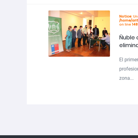
Notice
: U
/home/ari
on line
148
Ñuble 
elimin
El primer
profesio
zona...