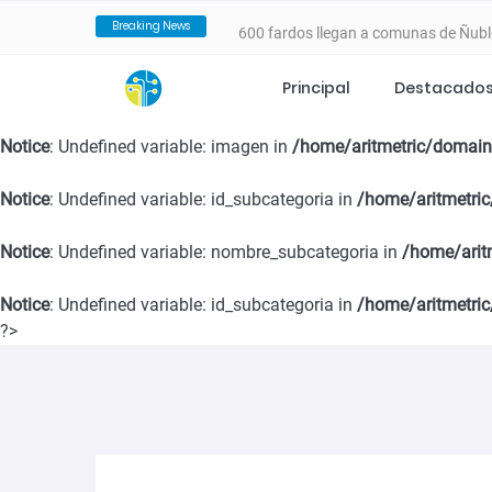
Breaking News
600 fardos llegan a comunas de Ñubl
incendios forestales
Principal
Destacado
Notice
: Undefined variable: fecha in
/home/aritmetric/domains/
VALLE DEL ITATA PROYECTA NUEVA
Notice
: Undefined variable: imagen in
/home/aritmetric/domain
ESTRATÉGICO ESTE 25 DE FEBRERO
Notice
: Undefined variable: id_subcategoria in
/home/aritmetric
SernamEG da inicio a la convocator
Notice
: Undefined variable: nombre_subcategoria in
/home/arit
Notice
: Undefined variable: id_subcategoria in
Programa 4 a 7 del SernamEG abre po
/home/aritmetric
?>
en el cuidado de niñas y niños
SernamEG Ñuble logra condena de 20 
San Carlos