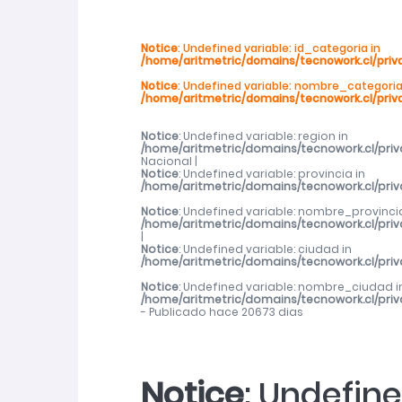
SernamEG Ñuble invita a postular al P
Notice
: Undefined variable: id_categoria in
/home/aritmetric/domains/tecnowork.cl/priv
2026
Notice
: Undefined variable: nombre_categoria
/home/aritmetric/domains/tecnowork.cl/priv
SernamEG Ñuble presenta querella po
Notice
: Undefined variable: region in
/home/aritmetric/domains/tecnowork.cl/pri
Abren talleres deportivos para adulto
Nacional |
Notice
: Undefined variable: provincia in
/home/aritmetric/domains/tecnowork.cl/pri
Abren talleres deportivos para adulto
Notice
: Undefined variable: nombre_provincia
/home/aritmetric/domains/tecnowork.cl/pri
|
Notice
: Undefined variable: ciudad in
Cerca de mil de mujeres de Ñuble rec
/home/aritmetric/domains/tecnowork.cl/pri
Notice
: Undefined variable: nombre_ciudad i
/home/aritmetric/domains/tecnowork.cl/pri
- Publicado hace 20673 dias
Notice
: Undefine