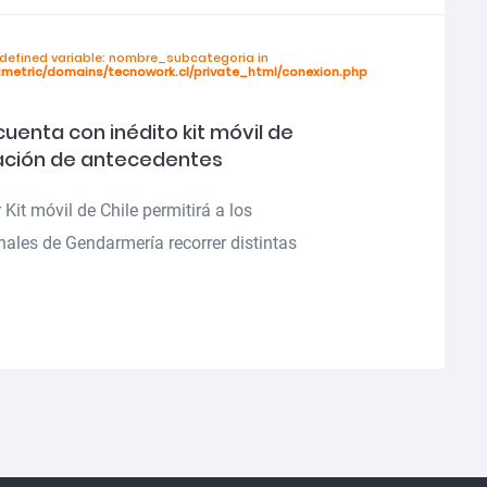
ndefined variable: nombre_subcategoria in
tmetric/domains/tecnowork.cl/private_html/conexion.php
cuenta con inédito kit móvil de
ación de antecedentes
 Kit móvil de Chile permitirá a los
nales de Gendarmería recorrer distintas