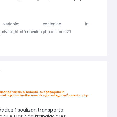
riable: contenido in
private_html/conexion.php
on line
221
s
ndefined variable: nombre_subcategoria in
tmetric/domains/tecnowork.cl/private_html/conexion.php
dades fiscalizan transporte
o que traslada trabajadores