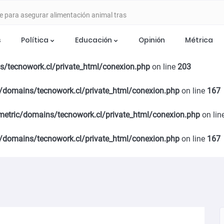
e para asegurar alimentación animal tras
s
Política
Educación
Opinión
Métrica
tecnowork.cl/private_html/conexion.php
on line
176
 ETAPA DE DESARROLLO CON SEMINARIO
s/tecnowork.cl/private_html/conexion.php
on line
203
 EN CHILLÁN
/domains/tecnowork.cl/private_html/conexion.php
on line
167
ia del Programa Mujer Emprende 2026
metric/domains/tecnowork.cl/private_html/conexion.php
on lin
stulaciones para apoyar a mujeres trabajadoras
/domains/tecnowork.cl/private_html/conexion.php
on line
167
años de cárcel por caso de violencia de género en