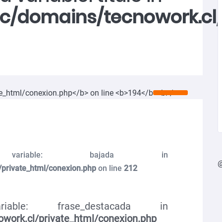
ic/domains/tecnowork.cl
ariable: bajada in
/private_html/conexion.php
on line
212
able: frase_destacada in
work.cl/private_html/conexion.php