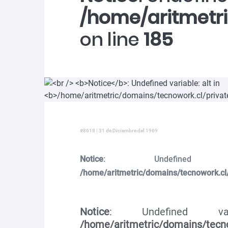
/home/aritmetr
on line
185
#8618 | 31 de Diciembre del 1969
Notice
: Undefined v
/home/aritmetric/domains/tecnowork.cl
Notice
: Undefined vari
/home/aritmetric/domains/tecno