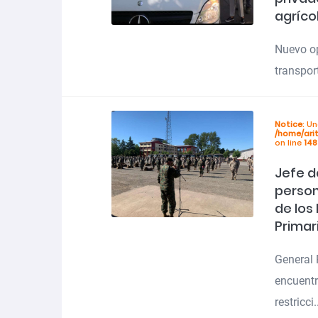
agríco
Nuevo op
transpor
Notice
: U
/home/ari
on line
148
Jefe d
person
de los
Primar
General 
encuentr
restricci.