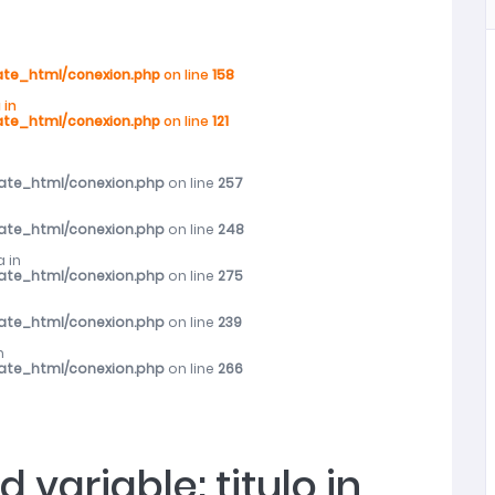
rograma Mujer y Participación Política y Social
ate_html/conexion.php
on line
158
 in
ate_html/conexion.php
on line
121
r femicidio frustrado en Ninhue
vate_html/conexion.php
on line
257
s mayores en toda la región
vate_html/conexion.php
on line
248
s mayores en toda la región
 in
vate_html/conexion.php
on line
275
ibieron atención del SernamEG durante 2025
vate_html/conexion.php
on line
239
n
vate_html/conexion.php
on line
266
d variable: titulo in