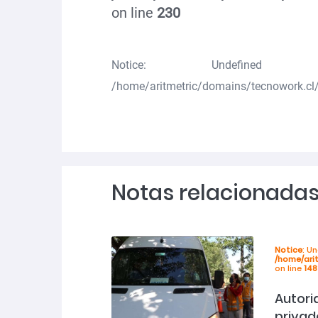
on line
230
Notice
: Undefined va
/home/aritmetric/domains/tecnowork.cl/
Notas relacionada
Notice
: U
/home/ari
on line
148
Autori
privad