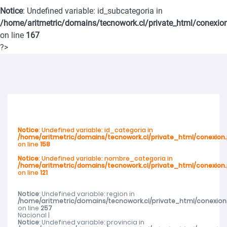
Notice
: Undefined variable: id_subcategoria in
violencia de género en San Carlos
/home/aritmetric/domains/tecnowork.cl/private_html/conexio
on line
167
SernamEG Ñuble invita a postular al Programa Mujer y
?>
Participación Política y Social 2026
SernamEG Ñuble presenta querella por femicidio frustrado en
Ninhue
Notice
: Undefined variable: id_categoria in
/home/aritmetric/domains/tecnowork.cl/private_html/conexion
Abren talleres deportivos para adultos mayores en toda la región
on line
158
Notice
: Undefined variable: nombre_categoria in
/home/aritmetric/domains/tecnowork.cl/private_html/conexion
Abren talleres deportivos para adultos mayores en toda la región
on line
121
Cerca de mil de mujeres de Ñuble recibieron atención del SernamEG
Notice
: Undefined variable: region in
/home/aritmetric/domains/tecnowork.cl/private_html/conexion
on line
257
Nacional |
durante 2025
Notice
: Undefined variable: provincia in