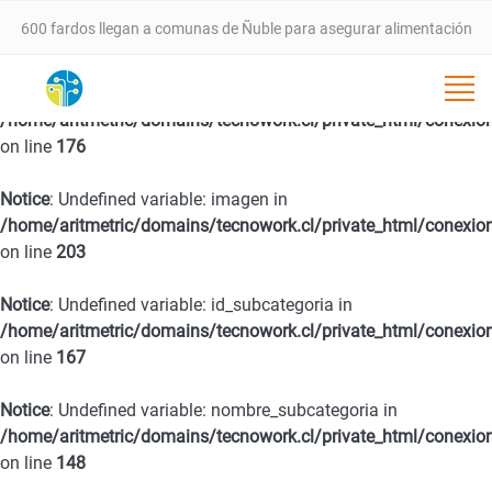
600 fardos llegan a comunas de Ñuble para asegurar alimentación
animal tras incendios forestales
Notice
: Undefined variable: fecha in
/home/aritmetric/domains/tecnowork.cl/private_html/conexio
VALLE DEL ITATA PROYECTA NUEVA ETAPA DE DESARROLLO CON
on line
176
SEMINARIO ESTRATÉGICO ESTE 25 DE FEBRERO EN CHILLÁN
Notice
: Undefined variable: imagen in
/home/aritmetric/domains/tecnowork.cl/private_html/conexio
SernamEG da inicio a la convocatoria del Programa Mujer
on line
203
Notice
: Undefined variable: id_subcategoria in
Emprende 2026
/home/aritmetric/domains/tecnowork.cl/private_html/conexio
on line
167
Programa 4 a 7 del SernamEG abre postulaciones para apoyar a
Notice
: Undefined variable: nombre_subcategoria in
mujeres trabajadoras en el cuidado de niñas y niños
/home/aritmetric/domains/tecnowork.cl/private_html/conexio
on line
148
SernamEG Ñuble logra condena de 20 años de cárcel por caso de