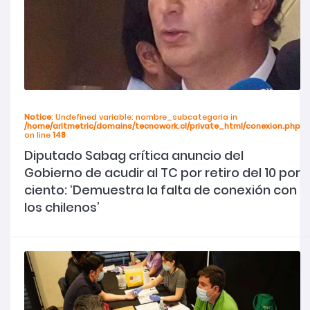
Notice
: Undefined variable: nombre_subcategoria in
/home/aritmetric/domains/tecnowork.cl/private_html/conexion.php
on line
148
Diputado Sabag crítica anuncio del
Gobierno de acudir al TC por retiro del 10 por
ciento: ‘Demuestra la falta de conexión con
los chilenos’